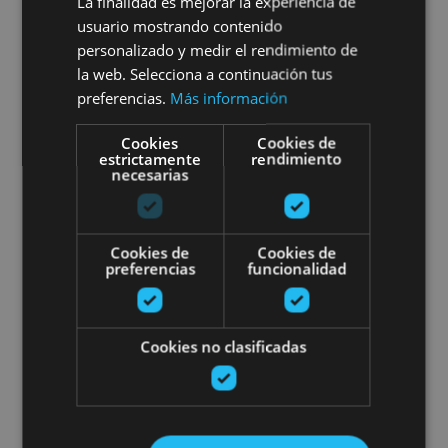
Visita a Bodegas Malón de
La finalidad es mejorar la experiencia de
usuario mostrando contenido
Echaide y cata de 4 vinos
personalizado y medir el rendimiento de
la web. Selecciona a continuación tus
preferencias.
Más información
Cookies
Cookies de
Cascante
estrictamente
rendimiento
necesarias
Visita interpretativa en Quesería
Cookies de
Cookies de
preferencias
funcionalidad
Cookies no clasificadas
01 ENE - 31 DIC
Visita interpretativa en