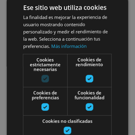
Visita la Granja-escuela
Ese sitio web utiliza cookies
Ultzama
La finalidad es mejorar la experiencia de
usuario mostrando contenido
personalizado y medir el rendimiento de
la web. Selecciona a continuación tus
Lizaso, Valle de Ultzama, Bosque de Orgi
preferencias.
Más información
Cookies
Cookies de
estrictamente
rendimiento
Rutas guiadas en e-bike por la Se
necesarias
Cookies de
Cookies de
preferencias
funcionalidad
01 ENE - 31 DIC
Cookies no clasificadas
Rutas guiadas en e-bike por la