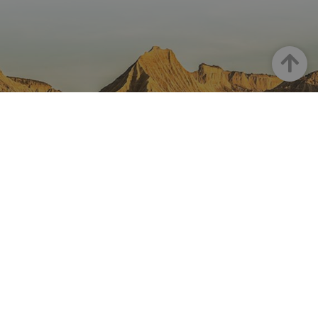
Arriba
NAVARRA EN INSTAGRAM
Descubre toda la belleza de
Navarra
Instagram Oficial De Turismo