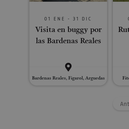
Las cookies estrictam
01 ENE - 31 DIC
gestión de cuentas. E
Visita en buggy por
Ru
Nombre
las Bardenas Reales
CookieScriptConse
JSESSIONID
Bardenas Reales, Figarol, Arguedas
Fit
COOKIE_SUPPORT
Nombre
Ant
Nombre
Nombre
_hjSession_3655069
Provee
Nombre
/
Domin
LFR_SESSION_STAT
C
GUEST_LANGUAGE_
uid
.adform
GN