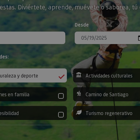
stas. Diviértete, aprende, muévete o saborea, tú 
Desde
des:
uraleza y deporte
Actividades culturales
nes en familia
Camino de Santiago
esibilidad
Turismo regenerativo