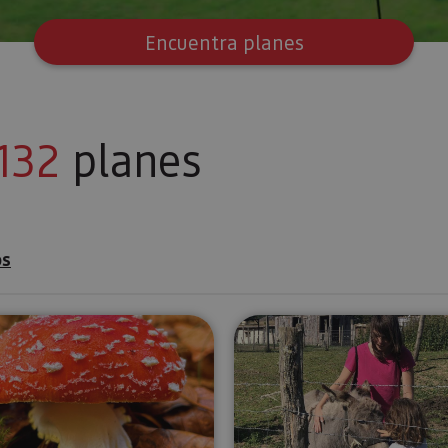
Encuentra planes
132
planes
os
ama
Paseos micológicos en el Pirineo navarro
Visita la G