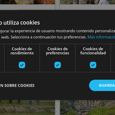
01 ENE - 30 NOV
01 ENE - 31 DI
seos micológicos
Visita la Granj
b utiliza cookies
el Pirineo navarro
escuela Ultza
ejorar la experiencia de usuario mostrando contenido personaliz
 web. Selecciona a continuación tus preferencias.
Más informaci
Cookies de
Cookies de
Cookies de
rendimiento
preferencias
funcionalidad
Orreaga/Roncesvalles,
Lizaso, Valle de Ultzama, Bo
Auritz/Burguete, Erro
Orgi
nas Reales
Ruta guiada en BTT por Fitero
Excursión N
N SOBRE COOKIES
GUARDA
ente necesarias
Cookies de rendimiento
Cookies de preferencias
Cookie