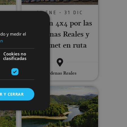
01 ENE - 31 DIC
C
Ruta en 4x4 por las
a-
Bardenas Reales y
ma
ado y medir el
ón
gourmet en ruta
Cookies no
clasificadas
sque de
Bardenas Reales
acedero del Urederra
Excursión Selva de Irati, Ochagaví
R Y CERRAR
s de funcionalidad