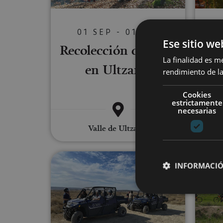
01 SEP - 01 DIC
Pa
Ese sitio we
Recolección de setas
en 
La finalidad es m
en Ultzama
rendimiento de la
Cookies
estrictamente
necesarias
Valle de Ultzama
Visita en buggy por las Barde
INFORMACIÓ
Cookies estrictam