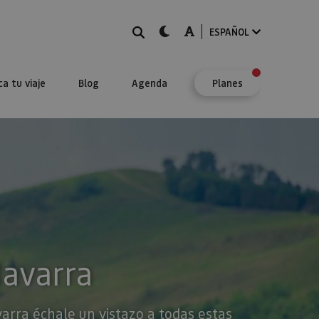
BUSCAR
dark-mode
A-mode
ESPAÑOL
ca tu viaje
Blog
Agenda
Planes
Navarra
varra échale un vistazo a todas estas