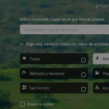
propue
BUSCAR
Indica localidad / lugar en el que buscas planes
Elige uno, varios o todos los tipos de activida
Todos
Nat
Wellness y bienestar
Pla
San Fermín
Acc
Reserva online