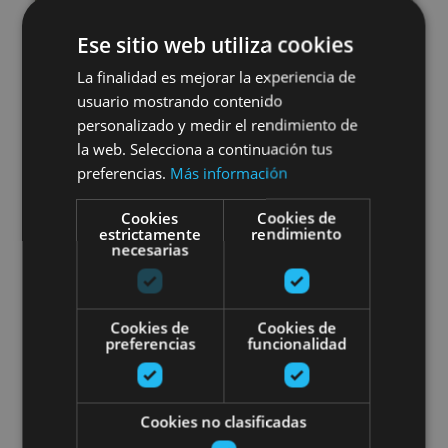
Ese sitio web utiliza cookies
01 ENE - 31 DIC
La finalidad es mejorar la experiencia de
Visitas guiadas y salidas-
usuario mostrando contenido
personalizado y medir el rendimiento de
Centro de Interpretación de
la web. Selecciona a continuación tus
las Foces
preferencias.
Más información
Cookies
Cookies de
estrictamente
rendimiento
necesarias
Lumbier
Cookies de
Cookies de
Visita guiada Museo Universidad
preferencias
funcionalidad
Cookies no clasificadas