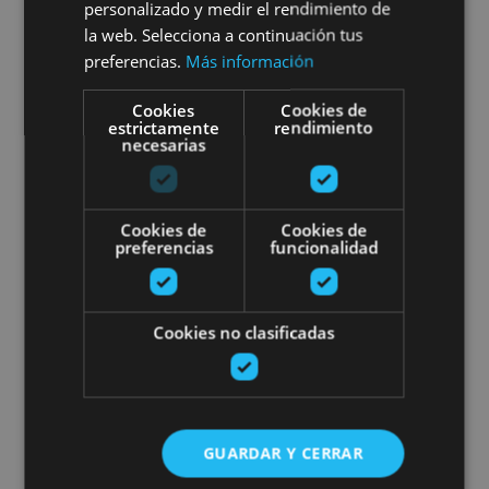
personalizado y medir el rendimiento de
Construye cajas nido para
la web. Selecciona a continuación tus
preferencias.
Más información
rapaces en Bardenas
Cookies
Cookies de
estrictamente
rendimiento
necesarias
Cascante
Cookies de
Cookies de
preferencias
funcionalidad
Visita a Pamplona para grupos 
Cookies no clasificadas
01 ENE - 31 DIC
GUARDAR Y CERRAR
Visita a Pamplona para grupos