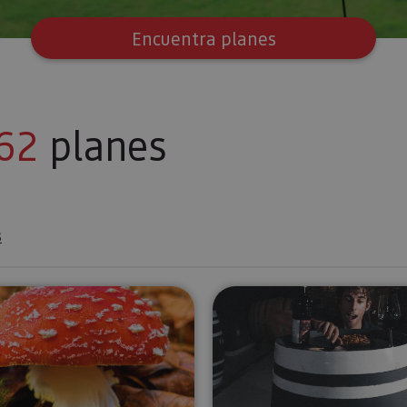
Encuentra planes
62
planes
s
ama
Paseos micológicos en el Pirineo navarro
Experiencia