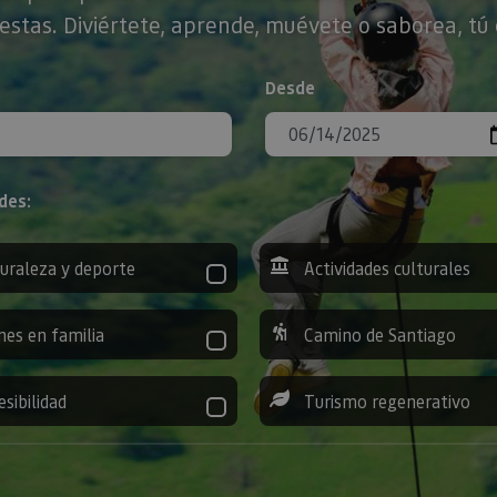
stas. Diviértete, aprende, muévete o saborea, tú 
Desde
des:
uraleza y deporte
Actividades culturales
nes en familia
Camino de Santiago
esibilidad
Turismo regenerativo