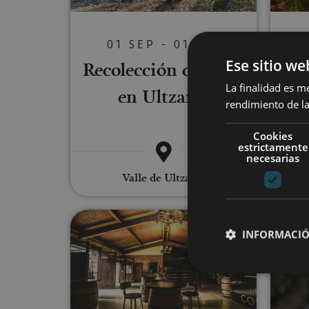
01 SEP - 01 DIC
Pa
Ese sitio we
Recolección de setas
en 
La finalidad es m
en Ultzama
rendimiento de la
Cookies
estrictamente
necesarias
Valle de Ultzama
Degustación premium en Bodeg
INFORMACIÓ
Cookies estrictam