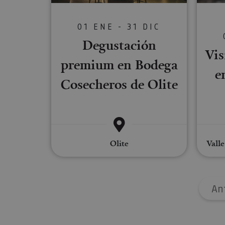
01 ENE - 31 DIC
Las cookies estrictam
gestión de cuentas. E
Degustación
Vis
Nombre
premium en Bodega
e
CookieScriptConse
Cosecheros de Olite
JSESSIONID
Olite
Valle
COOKIE_SUPPORT
Nombre
An
Nombre
Nombre
_hjSession_3655069
Provee
Nombre
/
Domin
LFR_SESSION_STAT
C
GUEST_LANGUAGE_
uid
.adform