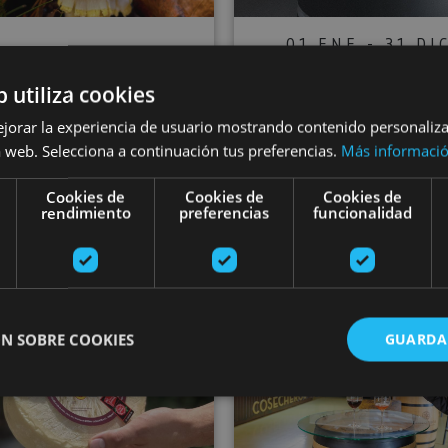
01 ENE - 31 DI
01 ENE - 30 NOV
Experiencia 'Ha
seos micológicos
b utiliza cookies
de vino' en Un
el Pirineo navarro
ejorar la experiencia de usuario mostrando contenido personaliz
Wines
 web. Selecciona a continuación tus preferencias.
Más informaci
Cookies de
Cookies de
Cookies de
rendimiento
preferencias
funcionalidad
Orreaga/Roncesvalles,
Auritz/Burguete, Erro
Olite
a Cosecheros de Olite
Visita interpretativa en Quesería Ekia
Experiencia
N SOBRE COOKIES
GUARDA
ente necesarias
Cookies de rendimiento
Cookies de preferencias
Cookie