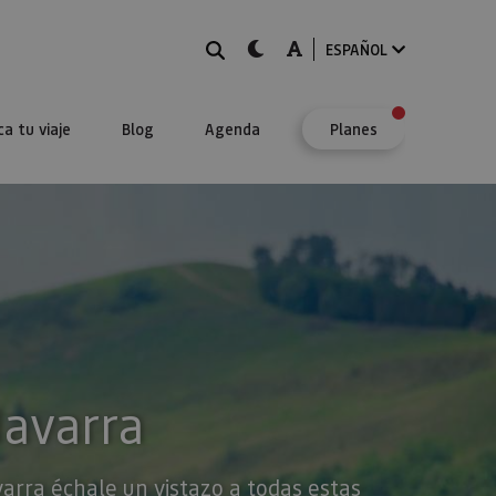
BUSCAR
dark-mode
A-mode
ESPAÑOL
ca tu viaje
Blog
Agenda
Planes
Navarra
varra échale un vistazo a todas estas