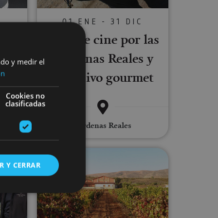
C
01 ENE - 31 DIC
mbre
Ruta de cine por las
si
Bardenas Reales y
ado y medir el
aperitivo gourmet
ón
Cookies no
clasificadas
Bardenas Reales
 'Pinceladas entre vinos' en Bodega Cosecheros de Olite
Visita a Bodegas Alore
R Y CERRAR
s de funcionalidad