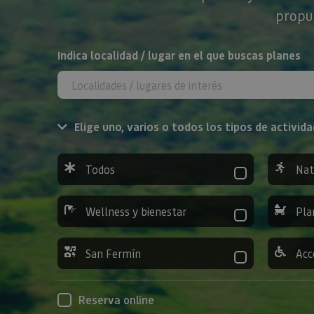
propue
BUSCAR
Indica localidad / lugar en el que buscas planes
Elige uno, varios o todos los tipos de activida
Todos
Nat
Wellness y bienestar
Pla
San Fermín
Acc
Reserva online