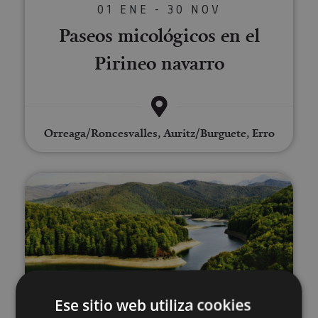
01 ENE - 30 NOV
Paseos micológicos en el
Pirineo navarro
Orreaga/Roncesvalles, Auritz/Burguete, Erro
Excursión Selva de Irati, Ochaga
01 ENE - 31 DIC
Ese sitio web utiliza cookies