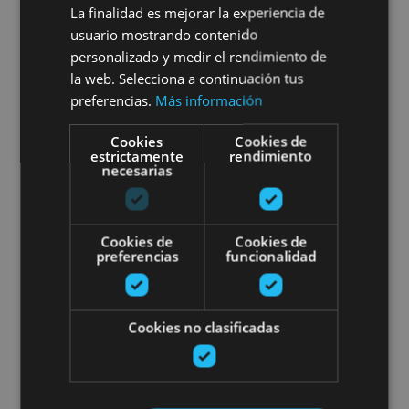
Excursión Selva de Irati,
La finalidad es mejorar la experiencia de
usuario mostrando contenido
Ochagavía y Foces
personalizado y medir el rendimiento de
la web. Selecciona a continuación tus
preferencias.
Más información
Foz de Arbaiun, Foz de Lumbier, Selva de Irati,
Cookies
Cookies de
estrictamente
Ochagavía, Lumbier
rendimiento
necesarias
Visitas guiadas y salidas- Centro
Cookies de
Cookies de
preferencias
funcionalidad
Cookies no clasificadas
01 ENE - 31 DIC
Visitas guiadas y salidas-