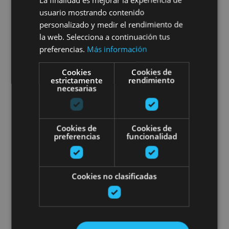
usuario mostrando contenido
personalizado y medir el rendimiento de
Bardenas Reales
la web. Selecciona a continuación tus
preferencias.
Más información
Ruta de cine por las Bardenas R
Cookies
Cookies de
estrictamente
rendimiento
necesarias
Cookies de
Cookies de
preferencias
funcionalidad
01 ENE - 31 DIC
Ruta de cine por las Bardenas
Cookies no clasificadas
Reales y aperitivo gourmet