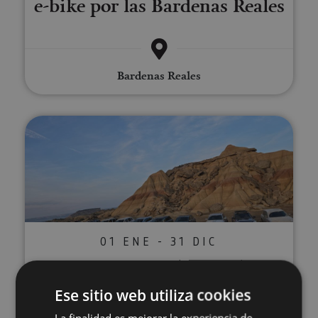
e-bike por las Bardenas Reales
Bardenas Reales
Ruta en 4x4 por las Bardenas R
01 ENE - 31 DIC
Ruta en 4x4 por las Bardenas
Reales y gourmet en ruta
Ese sitio web utiliza cookies
La finalidad es mejorar la experiencia de