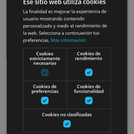
Ese sitio web utiliza cookies
La finalidad es mejorar la experiencia de
usuario mostrando contenido
Selva de Irati, Fábrica de armas de Orbaizeta,
personalizado y medir el rendimiento de
Orbaizeta, Valle de Aezkoa
la web. Selecciona a continuación tus
preferencias.
Más información
Empresas que alquilan bicicletas
Cookies
Cookies de
estrictamente
rendimiento
necesarias
Cookies de
Cookies de
preferencias
funcionalidad
01 ENE - 31 DIC
Empresas que alquilan
Cookies no clasificadas
bicicletas en Navarra