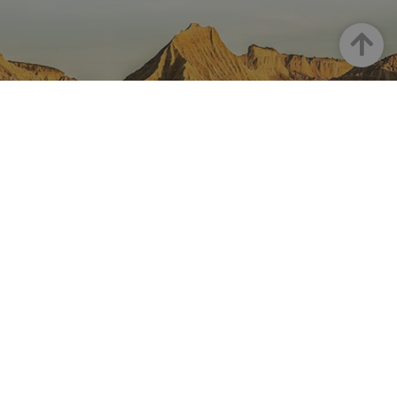
Arriba
NAVARRA EN INSTAGRAM
Descubre toda la belleza de
Navarra
Instagram Oficial De Turismo