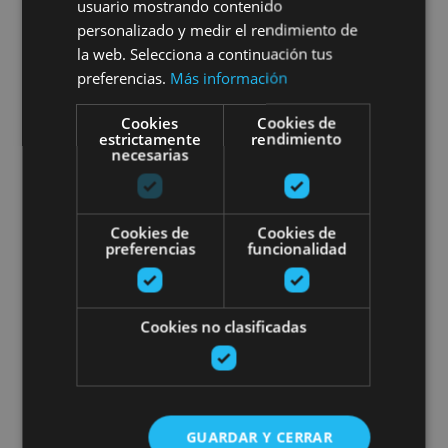
Visita guiada por Pamplona
usuario mostrando contenido
personalizado y medir el rendimiento de
la web. Selecciona a continuación tus
preferencias.
Más información
Pamplona
Cookies
Cookies de
estrictamente
rendimiento
necesarias
Sunbilla Escape Room
Cookies de
Cookies de
preferencias
funcionalidad
Cookies no clasificadas
01 ENE - 31 DIC
Sunbilla Escape Room
GUARDAR Y CERRAR