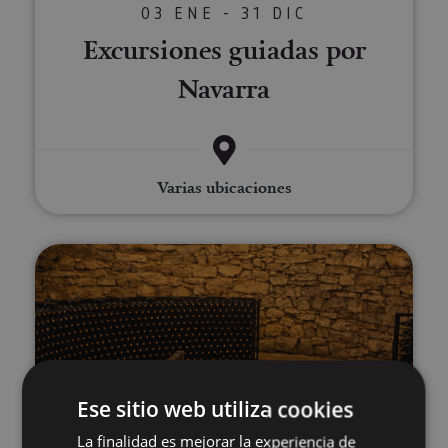
03 ENE - 31 DIC
Excursiones guiadas por
Navarra
Varias ubicaciones
Visita guiada de una nevera y Bo
Ese sitio web utiliza cookies
02 ENE - 30 DIC
La finalidad es mejorar la experiencia de