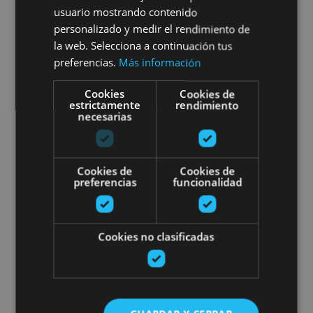
Visita guiada de una nevera y
usuario mostrando contenido
Bodegas Cadarso Ciordia
personalizado y medir el rendimiento de
la web. Selecciona a continuación tus
preferencias.
Más información
Cookies
Cookies de
Aras
estrictamente
rendimiento
necesarias
Visita guiada al Cerco de Artajon
Cookies de
Cookies de
preferencias
funcionalidad
Cookies no clasificadas
02 ENE - 30 DIC
Visita guiada al Cerco de