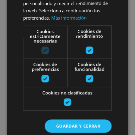
Pamplona Tour. Visita Guiada
personalizado y medir el rendimiento de
la web. Selecciona a continuación tus
preferencias.
Más información
Cookies
Cookies de
Pamplona, Camino de Santiago, .
estrictamente
rendimiento
necesarias
Rutas por Navarra para grupos
Cookies de
Cookies de
preferencias
funcionalidad
Cookies no clasificadas
01 ENE - 31 DIC
Rutas por Navarra para grupos
GUARDAR Y CERRAR