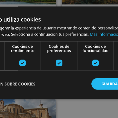
01 ENE - 31 DIC
b utiliza cookies
ita guiada por las
01 ENE - 31 DI
ejorar la experiencia de usuario mostrando contenido personaliz
Visita al Monast
 web. Selecciona a continuación tus preferencias.
Más informaci
yendas e historia
de Leyre
l Pirineo Navarro
Cookies de
Cookies de
Cookies de
rendimiento
preferencias
funcionalidad
 de Irati, Colegiata de Santa
N SOBRE COOKIES
GUARDA
a de Orreaga/Roncesvalles
Monasterio de Leyre, Y
erio de Fitero
'A tu ritmo': recorrido con audioguía en Fitero
ente necesarias
Cookies de rendimiento
Cookies de preferencias
Cookie
Cookies no clasificadas