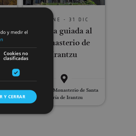
01 ENE - 31 DIC
Visita guiada al
C
ado y medir el
erio
ón
Monasterio de
Irantzu
Cookies no
clasificadas
Abárzuza, Monasterio de Santa
R Y CERRAR
esa
María de Irantzu
s de funcionalidad