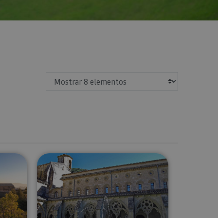
Mostrar
avarro
onasterio de Leyre
Visita guiada al Monasterio de Ira