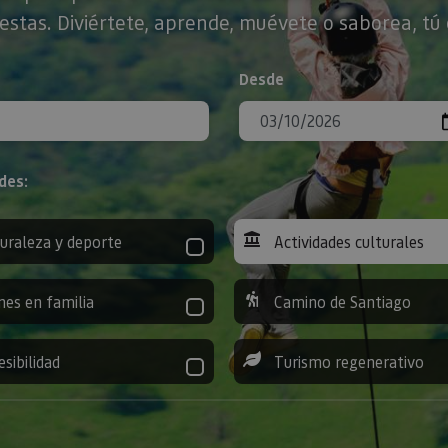
stas. Diviértete, aprende, muévete o saborea, tú 
Desde
des:
uraleza y deporte
Actividades culturales
nes en familia
Camino de Santiago
esibilidad
Turismo regenerativo