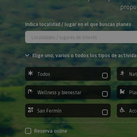
propue
BUSCAR
Indica localidad / lugar en el que buscas planes
Elige uno, varios o todos los tipos de activida
Todos
Nat
Wellness y bienestar
Pla
San Fermín
Acc
Reserva online