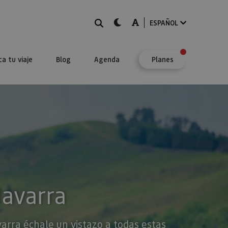
BUSCAR
dark-mode
A-mode
ESPAÑOL
ca tu viaje
Blog
Agenda
Planes
Navarra
varra échale un vistazo a todas estas