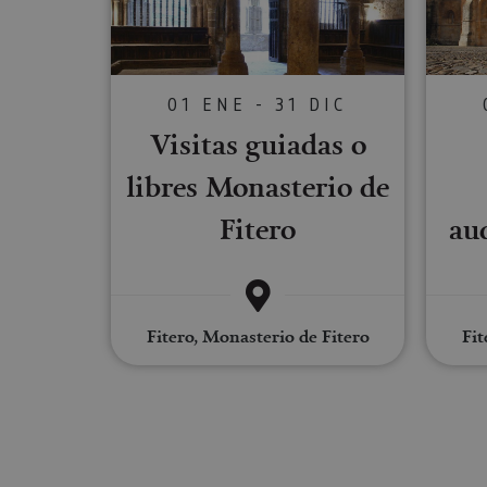
Las cookies estrictam
gestión de cuentas. E
Nombre
01 ENE - 31 DIC
Visitas guiadas o
CookieScriptConse
libres Monasterio de
JSESSIONID
Fitero
au
COOKIE_SUPPORT
Fitero, Monasterio de Fitero
Fit
Nombre
Nombre
Nombre
_hjSession_3655069
Provee
Nombre
/
Domin
LFR_SESSION_STAT
C
GUEST_LANGUAGE_
uid
.adform
GN