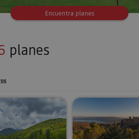
Encuentra planes
6
planes
ros
e Urdax y Museo de San Salvador
Visita guiada por las leyendas e historia del Pirineo N
Visita al M