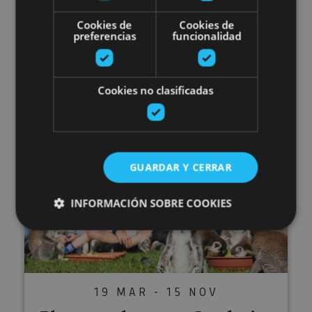
15 MAR - 31 DIC
Cookies de
Cookies de
IrriSarri Land-Parque de
preferencias
funcionalidad
aventura
Cookies no clasificadas
Igantzi
GUARDAR Y CERRAR
Planes molones en Sendaviva
INFORMACIÓN SOBRE COOKIES
Cookies estrictamente necesarias
Cookies de rendimiento
19 MAR - 15 NOV
Cookies de preferencias