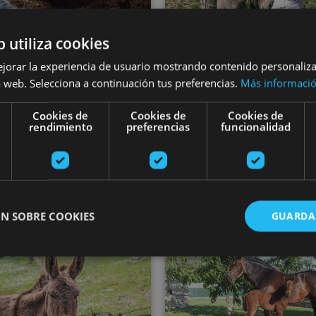
b utiliza cookies
01 FEB - 30 NOV
01 ENE - 31 DI
orea el Pirineo y
ejorar la experiencia de usuario mostrando contenido personaliz
Visita la Granj
 web. Selecciona a continuación tus preferencias.
Más informaci
érgete en la vida
escuela Ultza
Cookies de
Cookies de
Cookies de
rural
rendimiento
preferencias
funcionalidad
Lizaso, Valle de Ultzama, Bo
Izal
Orgi
N SOBRE COOKIES
GUARDA
s de las Malloas
Visita la Granja Escuela Haritz Berri
Visita guia
ente necesarias
Cookies de rendimiento
Cookies de preferencias
Cookie
Cookies no clasificadas