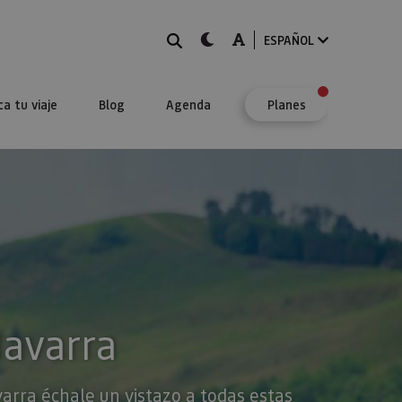
BUSCAR
dark-mode
A-mode
ESPAÑOL
ca tu viaje
Blog
Agenda
Planes
Navarra
varra échale un vistazo a todas estas