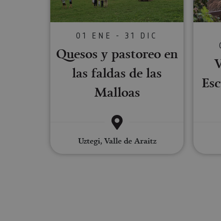
Las cookies estrictam
gestión de cuentas. E
01 ENE - 31 DIC
Nombre
Quesos y pastoreo en
CookieScriptConse
V
las faldas de las
Esc
Malloas
JSESSIONID
COOKIE_SUPPORT
Uztegi, Valle de Araitz
Nombre
Nombre
Nombre
_hjSession_3655069
Provee
Nombre
/
Domin
LFR_SESSION_STAT
C
GUEST_LANGUAGE_
uid
.adform
GN
_hjSessionUser_365
_ga