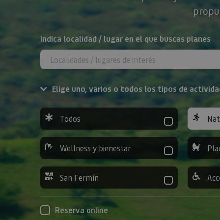
propue
BUSCAR
Indica localidad / lugar en el que buscas planes
Elige uno, varios o todos los tipos de activida
Todos
Nat
Wellness y bienestar
Pla
San Fermín
Acc
Reserva online