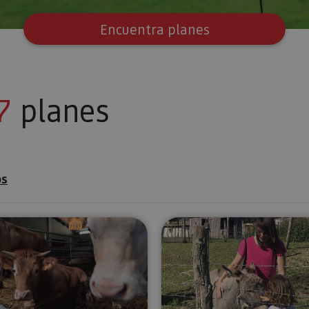
Encuentra planes
7
planes
os
ración en una granja escuela
Saborea el Pirineo y sumérgete en la vida rural
Visita la G