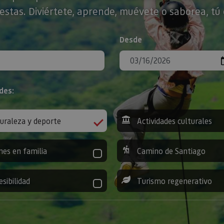
stas. Diviértete, aprende, muévete o saborea, tú 
Desde
des:
uraleza y deporte
Actividades culturales
nes en familia
Camino de Santiago
esibilidad
Turismo regenerativo