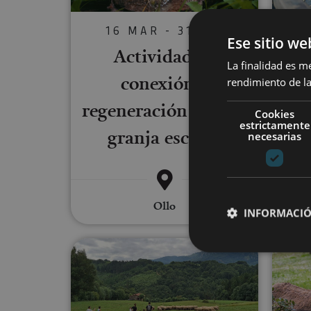
16 MAR - 31 DIC
Ese sitio we
Actividad de
Sab
La finalidad es m
conexión y
rendimiento de la
sum
regeneración en una
Cookies
estrictamente
granja escuela
necesarias
Ollo
INFORMACIÓ
Quesos y pastoreo en las falda
Cookies estrictam