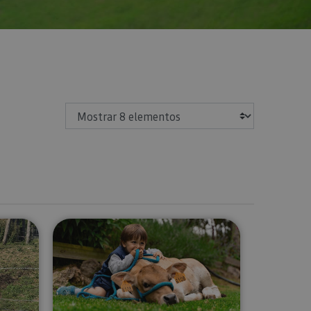
Mostrar
ranja-escuela Ultzama
Visita guiada Granja Escuela Xuber