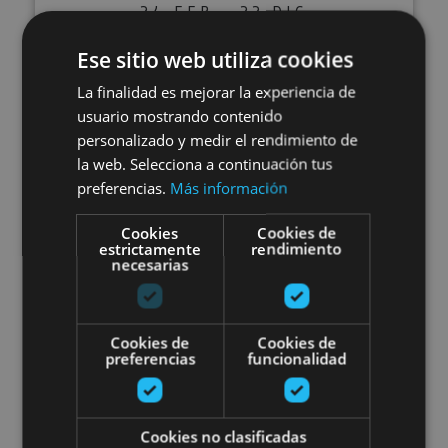
24 FEB - 22 DIC
Visita guiada al Museo de
Ese sitio web utiliza cookies
Estelas en la Selva de Irati
La finalidad es mejorar la experiencia de
usuario mostrando contenido
personalizado y medir el rendimiento de
la web. Selecciona a continuación tus
Abaurregaina/Abaurrea Alta
preferencias.
Más información
Cookies
Cookies de
estrictamente
rendimiento
Visita guiada al Monasterio de 
necesarias
Cookies de
Cookies de
preferencias
funcionalidad
12 ABR - 31 DIC
Cookies no clasificadas