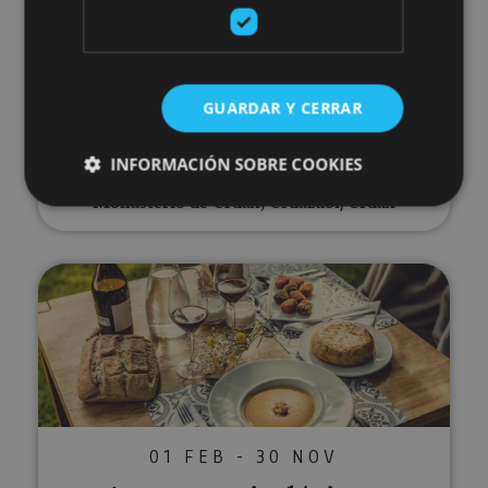
Visita guiada al Monasterio
de Urdax y Museo de San
Salvador
GUARDAR Y CERRAR
INFORMACIÓN SOBRE COOKIES
Monasterio de Urdax, Urdazubi/Urdax
Cookies estrictamente necesarias
Aventura micológica y estancia 
Cookies de rendimiento
Cookies de preferencias
Cookies de funcionalidad
Cookies no clasificadas
Las cookies estrictamente necesarias permiten la
funcionalidad principal del sitio web, como el inicio
de sesión de usuario y la gestión de cuentas. El sitio
01 FEB - 30 NOV
web no se puede utilizar correctamente sin las
cookies estrictamente necesarias.