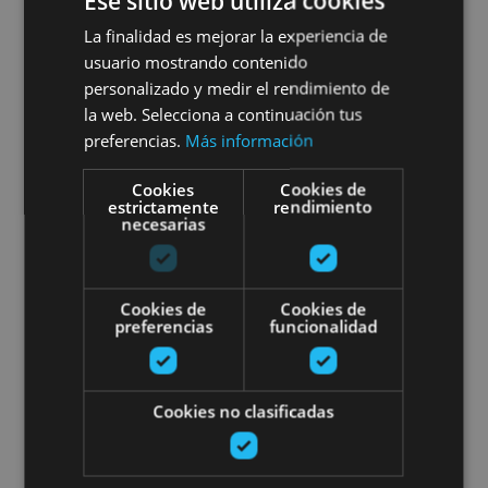
Ese sitio web utiliza cookies
Orientación adaptada en
La finalidad es mejorar la experiencia de
usuario mostrando contenido
Pamplona y alrededores
personalizado y medir el rendimiento de
la web. Selecciona a continuación tus
preferencias.
Más información
Pamplona
Cookies
Cookies de
estrictamente
rendimiento
necesarias
Gravel en el Valle de Ultzama: r
Cookies de
Cookies de
preferencias
funcionalidad
Cookies no clasificadas
01 MAR - 30 NOV
Gravel en el Valle de Ultzama: