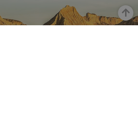
Arriba
NAVARRA EN INSTAGRAM
Descubre toda la belleza de
Navarra
Instagram Oficial De Turismo