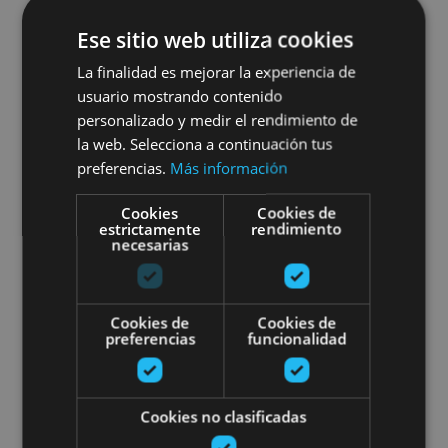
Ese sitio web utiliza cookies
VARIAS FECHAS
La finalidad es mejorar la experiencia de
Visita la Plaza de Toros de
usuario mostrando contenido
Pamplona
personalizado y medir el rendimiento de
la web. Selecciona a continuación tus
preferencias.
Más información
Cookies
Cookies de
Pamplona, Plaza de Toros de Pamplona
estrictamente
rendimiento
necesarias
Visita guiada al Museo de Estelas
Cookies de
Cookies de
preferencias
funcionalidad
Cookies no clasificadas