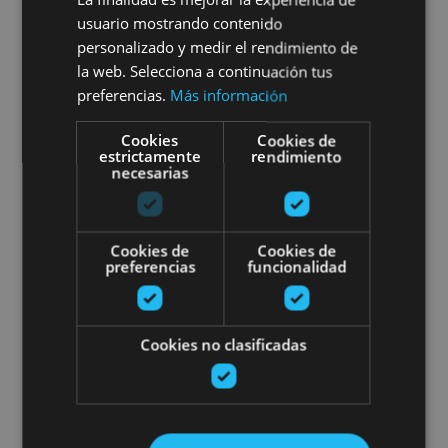
01 ENE - 31 DIC
usuario mostrando contenido
Visita guiada por las leyendas
personalizado y medir el rendimiento de
la web. Selecciona a continuación tus
e historia del Pirineo Navarro
preferencias.
Más información
Cookies
Cookies de
estrictamente
rendimiento
necesarias
Selva de Irati, Colegiata de Santa María de
Orreaga/Roncesvalles
Cookies de
Cookies de
preferencias
funcionalidad
Visita al Monasterio de Leyre
Cookies no clasificadas
01 ENE - 31 DIC