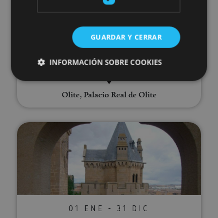
01 ENE - 31 DIC
Visita guiada al Palacio Real
GUARDAR Y CERRAR
de Olite
INFORMACIÓN SOBRE COOKIES
Olite, Palacio Real de Olite
Cookies estrictamente necesarias
Cookies de rendimiento
Visita guiada a Olite
Cookies de preferencias
Cookies de funcionalidad
Cookies no clasificadas
Las cookies estrictamente necesarias permiten la
funcionalidad principal del sitio web, como el inicio
de sesión de usuario y la gestión de cuentas. El sitio
web no se puede utilizar correctamente sin las
cookies estrictamente necesarias.
01 ENE - 31 DIC