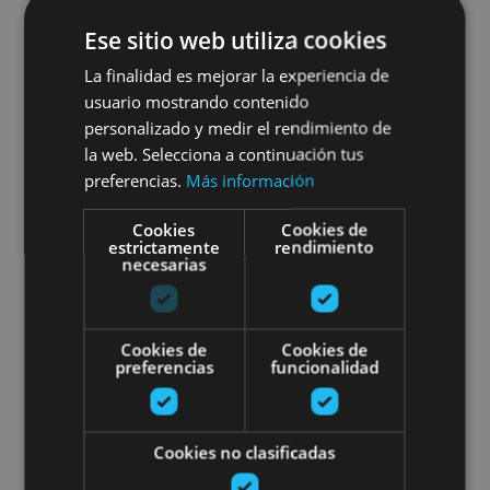
Ese sitio web utiliza cookies
01 ENE - 31 DIC
La finalidad es mejorar la experiencia de
El Palacio Real de Olite por tu
usuario mostrando contenido
personalizado y medir el rendimiento de
cuenta
la web. Selecciona a continuación tus
preferencias.
Más información
Cookies
Cookies de
estrictamente
rendimiento
Olite, Palacio Real de Olite
necesarias
Visita guiada al Palacio Real de O
Cookies de
Cookies de
preferencias
funcionalidad
Cookies no clasificadas