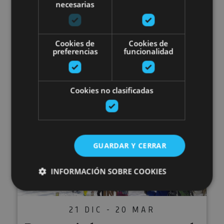
necesarias
30 NOV - 22 MAR
Alquiler de raquetas de nieve
y esquís
Cookies de
Cookies de
preferencias
funcionalidad
Cookies no clasificadas
Roncal, Aurizberri/Espinal
Rutas guiadas con raquetas de n
GUARDAR Y CERRAR
INFORMACIÓN SOBRE COOKIES
21 DIC - 20 MAR
Cookies estrictamente necesarias