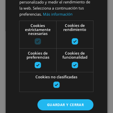
personalizado y medir el rendimiento de
la web. Selecciona a continuación tus
preferencias.
Más información
Varias ubicaciones
Cookies
Cookies de
estrictamente
rendimiento
necesarias
Visita a Bodegas Ochoa: Vivimos 
Cookies de
Cookies de
preferencias
funcionalidad
01 ENE - 31 DIC
Cookies no clasificadas
Visita a Bodegas Ochoa:
Vivimos el vino
GUARDAR Y CERRAR