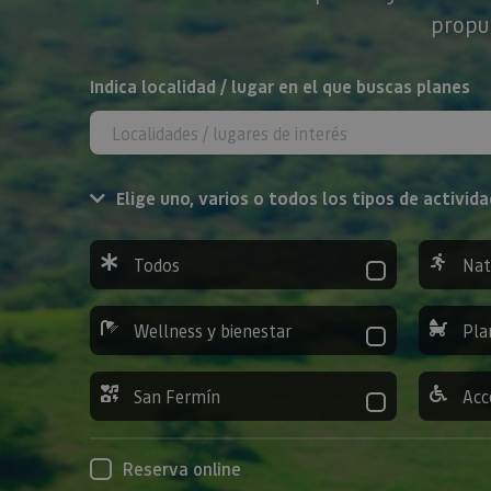
propue
BUSCAR
Indica localidad / lugar en el que buscas planes
Elige uno, varios o todos los tipos de activida
Todos
Nat
Wellness y bienestar
Pla
San Fermín
Acc
Reserva online