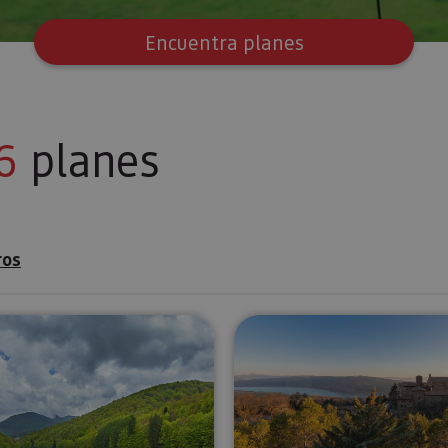
Encuentra planes
6
planes
ros
e Urdax y Museo de San Salvador
Visita guiada por las leyendas e historia del Pirineo N
Visita al M