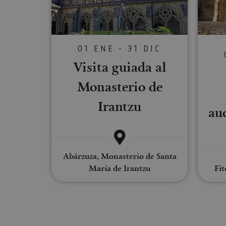
Las cookies estrictam
gestión de cuentas. E
01 ENE - 31 DIC
Nombre
Visita guiada al
CookieScriptConse
Monasterio de
Irantzu
JSESSIONID
au
COOKIE_SUPPORT
Abárzuza, Monasterio de Santa
María de Irantzu
Fit
Nombre
Nombre
Nombre
_hjSession_3655069
Provee
Nombre
/
Domin
LFR_SESSION_STAT
C
GUEST_LANGUAGE_
uid
.adform
GN