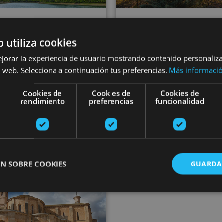
01 ENE - 31 DIC
b utiliza cookies
ita guiada por las
01 ENE - 31 DI
ejorar la experiencia de usuario mostrando contenido personaliz
Visita al Monast
yendas e historia
 web. Selecciona a continuación tus preferencias.
Más informaci
de Leyre
l Pirineo Navarro
Cookies de
Cookies de
Cookies de
rendimiento
preferencias
funcionalidad
 de Irati, Colegiata de Santa
a de Orreaga/Roncesvalles
Monasterio de Leyre, Y
N SOBRE COOKIES
GUARDA
 Irantzu
'A tu ritmo': recorrido con audioguía en Fitero
ente necesarias
Cookies de rendimiento
Cookies de preferencias
Cookie