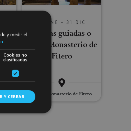
01 ENE - 31 DIC
C
Visitas guiadas o
ado y medir el
erio
ón
libres Monasterio de
Fitero
Cookies no
clasificadas
esa
Fitero, Monasterio de Fitero
R Y CERRAR
s de funcionalidad