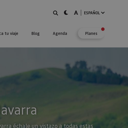
BUSCAR
dark-mode
A-mode
ESPAÑOL
ca tu viaje
Blog
Agenda
Planes
Navarra
varra échale un vistazo a todas estas