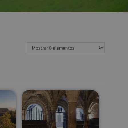
Mostrar
avarro
onasterio de Leyre
Visitas guiadas o libres Monasterio