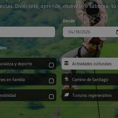
stas. Diviértete, aprende, muévete o saborea, tú 
Desde
des:
uraleza y deporte
Actividades culturales
nes en familia
Camino de Santiago
esibilidad
Turismo regenerativo