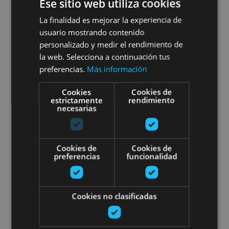
Bardenas Reales
Ese sitio web utiliza cookies
La finalidad es mejorar la experiencia de
usuario mostrando contenido
personalizado y medir el rendimiento de
Bardenas Reales, Figarol, Arguedas
la web. Selecciona a continuación tus
preferencias.
Más información
Visita en buggy por Cascante, la
Cookies
Cookies de
estrictamente
rendimiento
necesarias
Cookies de
Cookies de
preferencias
funcionalidad
01 ENE - 31 DIC
Visita en buggy por Cascante,
Cookies no clasificadas
la Laguna de Lor y Olivos