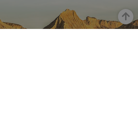
Arriba
NAVARRA EN INSTAGRAM
Descubre toda la belleza de
Navarra
Instagram Oficial De Turismo