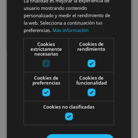
La finalidad es mejorar la experiencia de
01 MAY - 31 AGO
usuario mostrando contenido
Cata de cerveza en el Valle de
personalizado y medir el rendimiento de
la web. Selecciona a continuación tus
Araitz
preferencias.
Más información
Cookies
Cookies de
estrictamente
rendimiento
necesarias
Valle de Araitz
Cookies de
Cookies de
Cata de vinos ecológicos de Nav
preferencias
funcionalidad
Cookies no clasificadas
VARIAS FECHAS