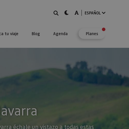
BUSCAR
dark-mode
A-mode
ESPAÑOL
ca tu viaje
Blog
Agenda
Planes
Navarra
varra échale un vistazo a todas estas