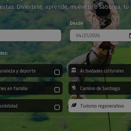
stas. Diviértete, aprende, muévete o saborea, tú 
Desde
des:
uraleza y deporte
Actividades culturales
nes en familia
Camino de Santiago
esibilidad
Turismo regenerativo