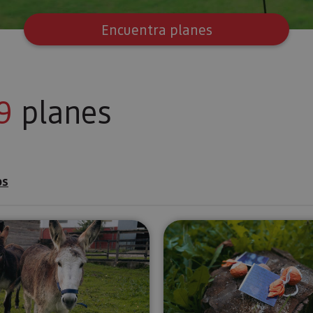
Encuentra planes
9
planes
os
aballos en Araitz
Experiencia de conexión y regeneración urbana en P
Actividad d