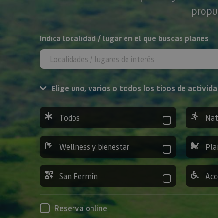
propue
BUSCAR
Indica localidad / lugar en el que buscas planes
Elige uno, varios o todos los tipos de activida
Todos
Nat
Wellness y bienestar
Pla
San Fermín
Acc
Reserva online