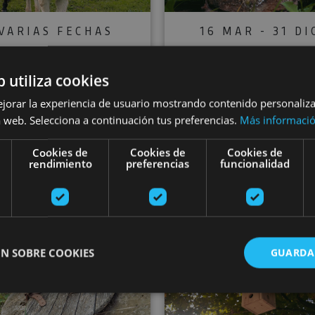
VARIAS FECHAS
16 MAR - 31 DI
Experiencia de
Actividad de
b utiliza cookies
conexión y
conexión y
ejorar la experiencia de usuario mostrando contenido personaliz
eneración urbana
regeneración en
 web. Selecciona a continuación tus preferencias.
Más informaci
en Pamplona
granja escuel
Cookies de
Cookies de
Cookies de
rendimiento
preferencias
funcionalidad
Pamplona
Ollo
 la huerta en Arrarats
Participa en la revitalización de Abaurrea Alta
Crea un oas
N SOBRE COOKIES
GUARDA