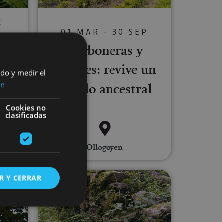
C
01 MAR - 30 SEP
Carboneras y
olivares: revive un
ado y medir el
 una
legado ancestral
ón
a
Cookies no
clasificadas
Ollogoyen
is de mariposas y aves en Elizondo
Recuperación artesanal de constru
R Y CERRAR