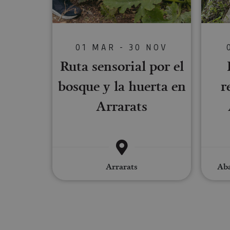
Cookies estrictam
Las cookies estrictam
01 MAR - 30 NOV
gestión de cuentas. E
Ruta sensorial por el
Nombre
bosque y la huerta en
r
CookieScriptConse
Arrarats
JSESSIONID
COOKIE_SUPPORT
Arrarats
Aba
Nombre
Nombre
Nombre
_hjSession_3655069
Provee
Nombre
/
Domin
LFR_SESSION_STAT
C
GUEST_LANGUAGE_