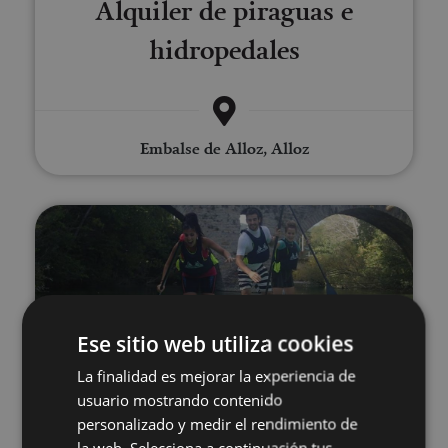
Alquiler de piraguas e
hidropedales
Embalse de Alloz, Alloz
Stand up Paddle Board en Pamp
Ese sitio web utiliza cookies
La finalidad es mejorar la experiencia de
01 ABR - 31 OCT
usuario mostrando contenido
Stand up Paddle Board en
personalizado y medir el rendimiento de
la web. Selecciona a continuación tus