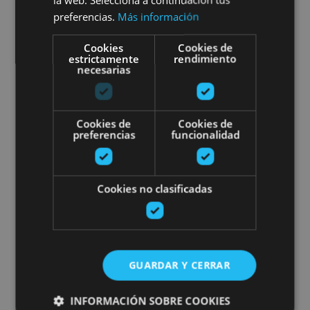
Pamplona
preferencias.
Más información
Cookies
Cookies de
estrictamente
rendimiento
necesarias
Pamplona
Kayak en el río Arga
Cookies de
Cookies de
preferencias
funcionalidad
Cookies no clasificadas
01 ABR - 31 OCT
Kayak en el río Arga
GUARDAR Y CERRAR
INFORMACIÓN SOBRE COOKIES