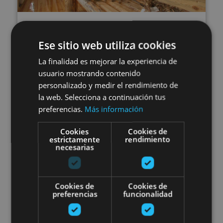
13 JUL - 31 AGO
Visita guiada al Museo de la
Ese sitio web utiliza cookies
Almadía
La finalidad es mejorar la experiencia de
usuario mostrando contenido
personalizado y medir el rendimiento de
la web. Selecciona a continuación tus
preferencias.
Más información
Burgui, Museo de la Almadía, Valle del Roncal -
Belagua
Cookies
Cookies de
estrictamente
rendimiento
necesarias
Visita guiada al Museo de Estelas
Cookies de
Cookies de
preferencias
funcionalidad