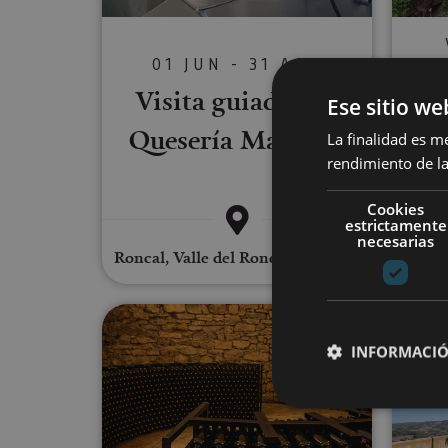
01 JUN - 31 AGO
Vi
Visita guiada a la
Ese sitio we
Quesería Marengo
La finalidad es m
Mu
rendimiento de la
Cookies
estrictamente
necesarias
Roncal, Valle del Roncal - Belagua
Fábr
Visita guiada de una nevera y 
INFORMACIÓ