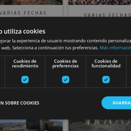
VARIAS FECHAS
VARIAS FECHA
sita guiada a la
Visita la Plaza 
b utiliza cookies
Real Fábrica de
Toros de Pampl
ejorar la experiencia de usuario mostrando contenido personaliz
niciones de Eugi
 web. Selecciona a continuación tus preferencias.
Más informaci
Cookies de
Cookies de
Cookies de
rendimiento
preferencias
funcionalidad
Pamplona, Plaza de Toro
ica de armas de Eugi, Eugi
Pamplona
Bodegas Cadarso Ciordia
Visita guiada al Cerco de Artajona y a la Iglesia de Sa
Visita guiad
N SOBRE COOKIES
GUARDA