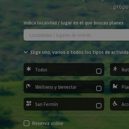
propue
BUSCAR
Indica localidad / lugar en el que buscas planes
Elige uno, varios o todos los tipos de activida
Todos
Nat
Wellness y bienestar
Pla
San Fermín
Acc
Reserva online