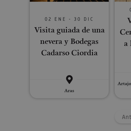
Cookies estrictam
V
02 ENE - 30 DIC
Las cookies estrictam
gestión de cuentas. E
Visita guiada de una
Cer
Nombre
nevera y Bodegas
a 
CookieScriptConse
Cadarso Ciordia
JSESSIONID
Artajo
COOKIE_SUPPORT
Aras
Nombre
Ant
Nombre
Nombre
_hjSession_3655069
Provee
Nombre
/
Domin
LFR_SESSION_STAT
C
GUEST_LANGUAGE_