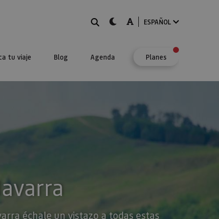
BUSCAR
dark-mode
A-mode
ESPAÑOL
ca tu viaje
Blog
Agenda
Planes
Navarra
varra échale un vistazo a todas estas