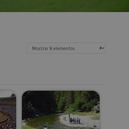
Mostrar
laza de Toros de Pamplona
Excursiones guiadas por Navarra