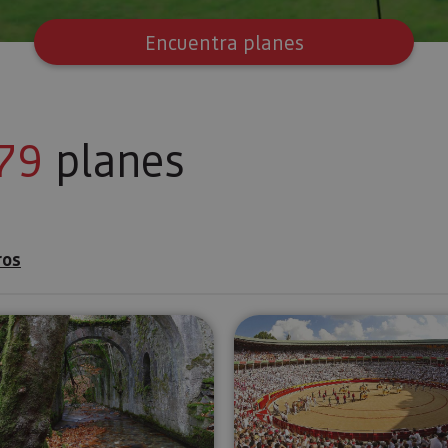
Encuentra planes
79
planes
ros
rengo
Visita guiada a la Real Fábrica de Municiones de Eugi
Visita la P