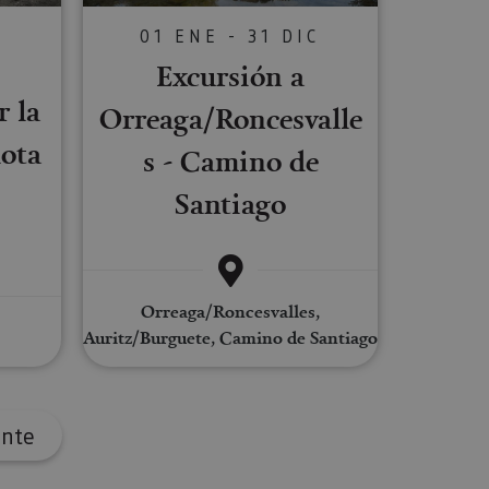
s de funcionalidad
01 ENE - 31 DIC
Excursión a
C
ión de usuario y la
r la
Orreaga/Roncesvalle
lota
s - Camino de
ookie para recordar
es de los visitantes.
Santiago
ookie-Script.com
o general, utilizada
tiliza para
or parte del
Orreaga/Roncesvalles,
 navegador del
Auritz/Burguete, Camino de Santiago
Descripción
ente
a de las visitas y
cia lingüística de un