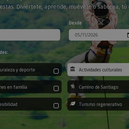
stas. Diviértete, aprende, muévete o saborea, tú 
Desde
des:
uraleza y deporte
Actividades culturales
nes en familia
Camino de Santiago
esibilidad
Turismo regenerativo