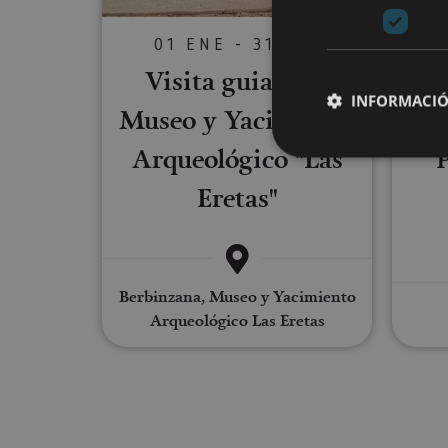
01 ENE - 31 DIC
Visita guiada al
INFORMACIÓ
Con
Museo y Yacimiento
Arqueológico "Las
Eretas"
Cookies estrictam
Las cookies estrictam
gestión de cuentas. E
Berbinzana, Museo y Yacimiento
Arqueológico Las Eretas
Nombre
CookieScriptConse
JSESSIONID