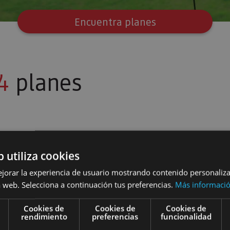
Encuentra planes
4
planes
b utiliza cookies
iento Arqueológico "Las Eretas"
Construye cajas nido para rapaces en Bardenas
Visitas te
ejorar la experiencia de usuario mostrando contenido personaliz
 web. Selecciona a continuación tus preferencias.
Más informaci
Cookies de
Cookies de
Cookies de
rendimiento
preferencias
funcionalidad