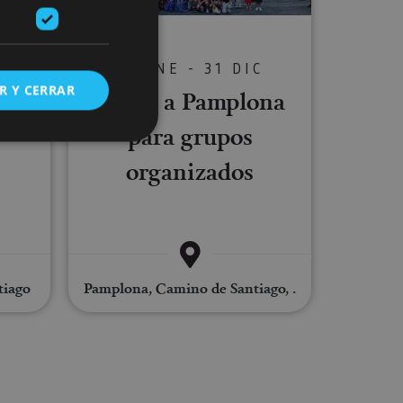
01 ENE - 31 DIC
C
R Y CERRAR
Visita a Pamplona
 por
para grupos
organizados
s de funcionalidad
ión de usuario y la
tiago
Pamplona, Camino de Santiago, .
ookie para recordar
es de los visitantes.
ookie-Script.com
o general, utilizada
tiliza para