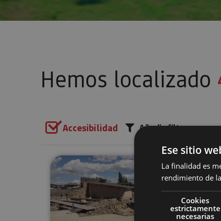
Hemos localizado
Accesibilidad
Añadir filtros
Ese sitio we
Visita guiada al Museo y Yacim
La finalidad es m
rendimiento de la
Cookies
estrictamente
necesarias