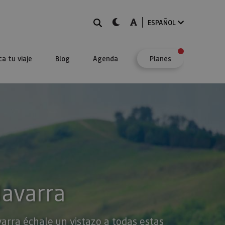
BUSCAR
dark-mode
A-mode
ESPAÑOL
ca tu viaje
Blog
Agenda
Planes
Navarra
varra échale un vistazo a todas estas