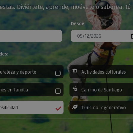
stas. Diviértete, aprende, muévete o saborea, tú 
Desde
des:
uraleza y deporte
Actividades culturales
nes en familia
Camino de Santiago
esibilidad
Turismo regenerativo