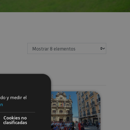
Mostrar
máticas por Pamplona
Visita a Pamplona para grupos or
ado y medir el
ón
Cookies no
clasificadas