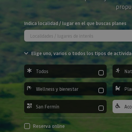
propue
BUSCAR
Indica localidad / lugar en el que buscas planes
Elige uno, varios o todos los tipos de activida
Todos
Nat
Wellness y bienestar
Pla
San Fermín
Acc
Reserva online