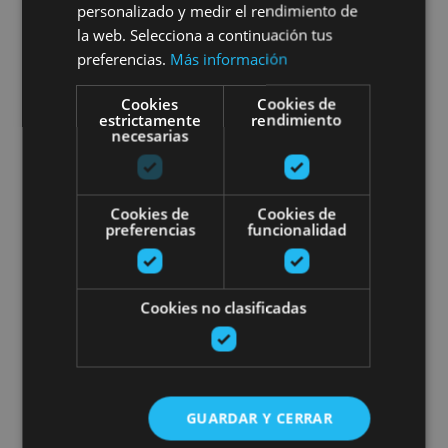
Visita guiada Pamplona al
personalizado y medir el rendimiento de
la web. Selecciona a continuación tus
completo
preferencias.
Más información
Cookies
Cookies de
estrictamente
rendimiento
necesarias
Pamplona, Camino de Santiago, .
Cookies de
Cookies de
Pamplona Tour. Visita Guiada
preferencias
funcionalidad
Cookies no clasificadas
01 ENE - 31 DIC
Pamplona Tour. Visita Guiada
GUARDAR Y CERRAR