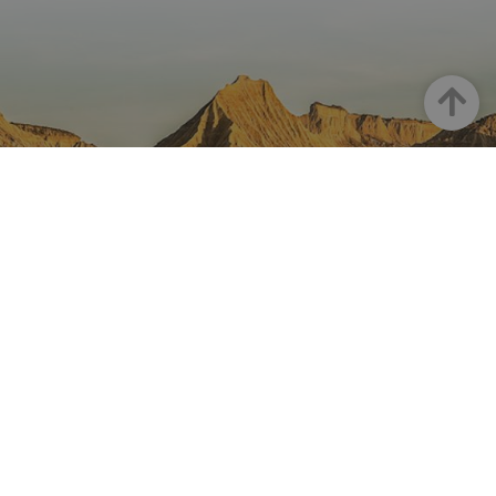
Arriba
NAVARRA EN INSTAGRAM
Descubre toda la belleza de
Navarra
Instagram Oficial De Turismo