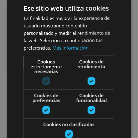
Rutas guiadas en buggy, 4x4 y
Ese sitio web utiliza cookies
e-bike por las Bardenas Reales
La finalidad es mejorar la experiencia de
usuario mostrando contenido
personalizado y medir el rendimiento de
la web. Selecciona a continuación tus
Bardenas Reales
preferencias.
Más información
Cookies
Cookies de
Visita en buggy por las Bardena
estrictamente
rendimiento
necesarias
Cookies de
Cookies de
preferencias
funcionalidad
01 ENE - 31 DIC
Cookies no clasificadas
Visita en buggy por las