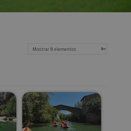
Mostrar
 balsa por el río Irati
Kayak para toda la familia en el R