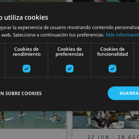
01 JUN - 20 SEP
01 JUN - 03 OC
b utiliza cookies
Sup Yoga en el
Descenso en ba
ejorar la experiencia de usuario mostrando contenido personaliz
mbalse de Alloz
por el río Irat
 web. Selecciona a continuación tus preferencias.
Más informaci
Cookies de
Cookies de
Cookies de
rendimiento
preferencias
funcionalidad
Lerate
Foz de Lumbier, Lumbi
-Lizarra
Cursos de Windsurf en Embalse de Alloz
Cursos de i
N SOBRE COOKIES
GUARDA
ente necesarias
Cookies de rendimiento
Cookies de preferencias
Cookie
Cookies no clasificadas
22 JUN - 28 AG