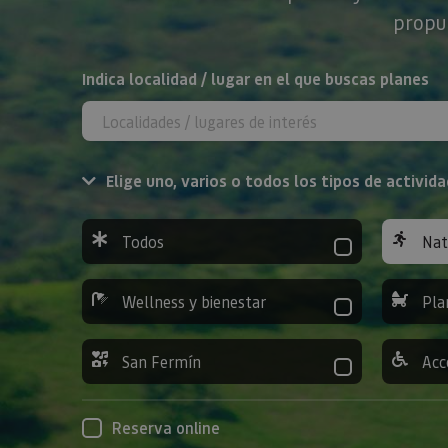
propue
BUSCAR
Indica localidad / lugar en el que buscas planes
Elige uno, varios o todos los tipos de activida
Todos
Nat
Wellness y bienestar
Pla
San Fermín
Acc
Reserva online