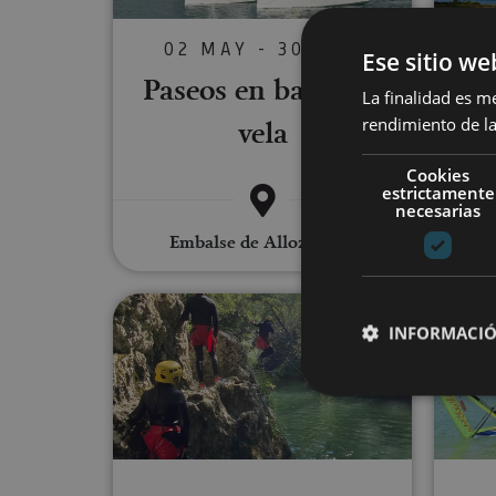
02 MAY - 30 AGO
Ese sitio we
Paseos en barco de
La finalidad es m
vela
E
rendimiento de la
Cookies
estrictamente
necesarias
Embalse de Alloz, Alloz
River Walking cerca de Estella
INFORMACIÓ
Cookies estrictam