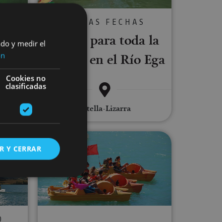
T
VARIAS FECHAS
lsa
Kayak para toda la
ado y medir el
i
familia en el Río Ega
ón
Cookies no
clasificadas
er
Estella-Lizarra
niciación y perfeccionamiento de vela
Alquiler de piraguas e hidropedale
R Y CERRAR
s de funcionalidad
O