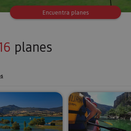
Encuentra planes
16
planes
os
Sup Yoga en el Embalse de Alloz
Descenso en