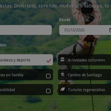
stas. Diviértete, aprende, muévete o saborea, tú 
Desde
des:
uraleza y deporte
Actividades culturales
nes en familia
Camino de Santiago
esibilidad
Turismo regenerativo