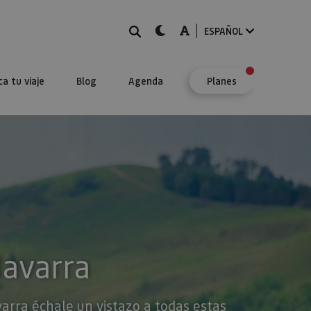
BUSCAR
dark-mode
A-mode
ESPAÑOL
ca tu viaje
Blog
Agenda
Planes
Navarra
varra échale un vistazo a todas estas