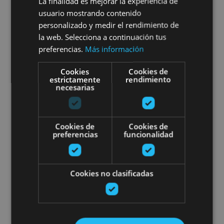
Visita guiada a la Quesería
La finalidad es mejorar la experiencia de
usuario mostrando contenido
Marengo
personalizado y medir el rendimiento de
la web. Selecciona a continuación tus
preferencias.
Más información
Cookies
Cookies de
Roncal, Valle del Roncal - Belagua
estrictamente
rendimiento
necesarias
Cena privada en Palacio de los 
Cookies de
Cookies de
preferencias
funcionalidad
Cookies no clasificadas
01 JUN - 31 OCT
Cena privada en Palacio de los