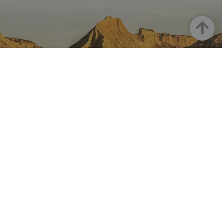
Arriba
NAVARRA EN INSTAGRAM
Descubre toda la belleza de
Navarra
Instagram Oficial De Turismo