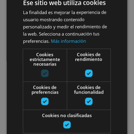
Ese sitio web utiliza cookies
16 MAR - 31 DIC
La finalidad es mejorar la experiencia de
Actividad de conexión y
usuario mostrando contenido
regeneración en una granja
personalizado y medir el rendimiento de
la web. Selecciona a continuación tus
escuela
preferencias.
Más información
Cookies
Cookies de
estrictamente
rendimiento
necesarias
Ollo
Cookies de
Cookies de
Carboneras y olivares: revive un
preferencias
funcionalidad
Cookies no clasificadas