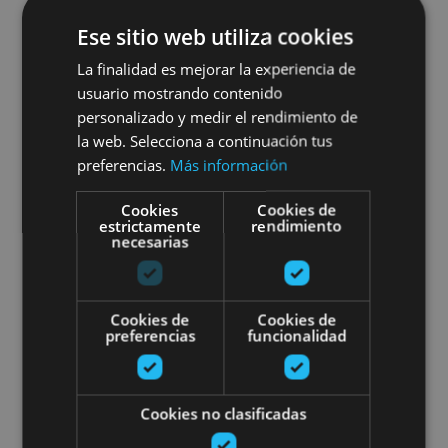
Ese sitio web utiliza cookies
La finalidad es mejorar la experiencia de
usuario mostrando contenido
01 ENE - 31 DIC
personalizado y medir el rendimiento de
Visita guiada privada a
la web. Selecciona a continuación tus
preferencias.
Más información
Pamplona
Cookies
Cookies de
estrictamente
rendimiento
necesarias
Pamplona, Camino de Santiago, .
Cookies de
Cookies de
preferencias
funcionalidad
Visita guiada Pamplona al comp
Cookies no clasificadas