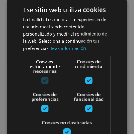
Visita guiada privada a
Ese sitio web utiliza cookies
Pamplona
La finalidad es mejorar la experiencia de
usuario mostrando contenido
personalizado y medir el rendimiento de
la web. Selecciona a continuación tus
Pamplona, Camino de Santiago, .
preferencias.
Más información
Cookies
Cookies de
Excursión a Orreaga/Roncesvalle
estrictamente
rendimiento
necesarias
Cookies de
Cookies de
preferencias
funcionalidad
01 ENE - 31 DIC
Cookies no clasificadas
Excursión a