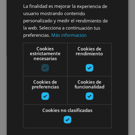
Sunbilla Escape Room
La finalidad es mejorar la experiencia de
usuario mostrando contenido
personalizado y medir el rendimiento de
la web. Selecciona a continuación tus
Sunbilla
preferencias.
Más información
Cookies
Cookies de
Escape the City en Pamplona: "
estrictamente
rendimiento
necesarias
Cookies de
Cookies de
preferencias
funcionalidad
01 ENE - 31 DIC
Cookies no clasificadas
Escape the City en Pamplona:
"On the Way"