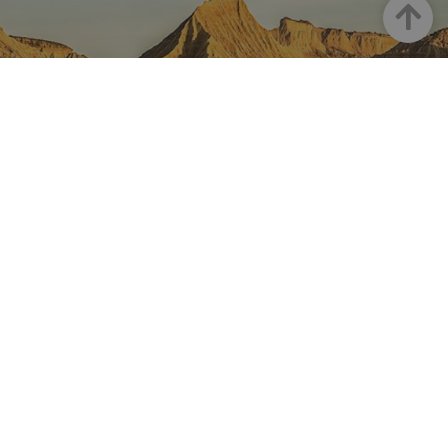
Arriba
NAVARRA EN INSTAGRAM
Descubre toda la belleza de
Navarra
Instagram Oficial De Turismo