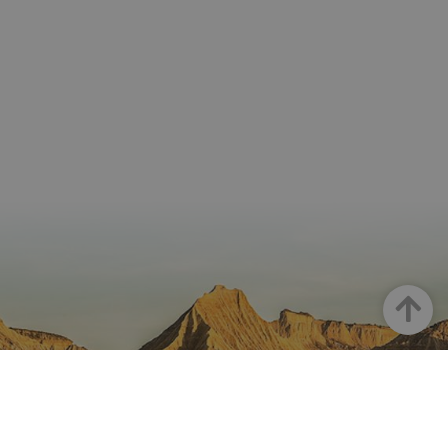
cookie.
pageviewCount
.visitnavarra.es
1 día
Esta cook
utiliza pa
contar y r
las vistas
página p
usuario 
su visita 
mejorar y
personali
experienc
usuario.
Arriba