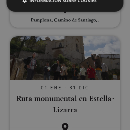
INFORMACIÓN SOBRE COOKIES
Pamplona, Camino de Santiago, .
Cookies estrictamente necesarias
Cookies de rendimiento
Ruta monumental en Estella-Liz
Cookies de preferencias
Cookies de funcionalidad
Cookies no clasificadas
Las cookies estrictamente necesarias permiten la
funcionalidad principal del sitio web, como el inicio
de sesión de usuario y la gestión de cuentas. El sitio
web no se puede utilizar correctamente sin las
cookies estrictamente necesarias.
01 ENE - 31 DIC
Proveedor
/
Ruta monumental en Estella-
Nombre
Vencimiento
Desc
Dominio
Lizarra
CookieScriptConsent
1 mes
El se
CookieScript
Cook
www.visitnavarra.es
Scri
utili
cook
recor