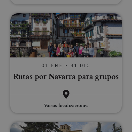
nave
usua
cook
Rutas por Navarra para grupos
Proveedor
/
Nombre
Vencimient
Proveedor
Dominio
/
Nombre
Vencimiento
Descripc
Proveedor
Dominio
/
Nombre
Vencimiento
Descripc
_hjSession_3655069
.visitnavarra.es
30 minutos
Proveedor
Dominio
Nombre
Vencimiento
Descripción
GUEST_LANGUAGE_ID
.visitnavarra.es
1 año
Esta cook
/
Dominio
LFR_SESSION_STATE_8191652
www.visitnavarra.es
Sesión
se utiliza
C
1 mes 1 día
Esta cook
Adform
para
utiliza pa
01 ENE - 31 DIC
.adform.net
uid
.adform.net
2 meses
Esta cookie
GN
www.visitnavarra.es
Sesión
almacena
identifica
proporciona
la
frecuenci
Rutas por Navarra para grupos
una
preferenc
_hjSessionUser_3655069
.visitnavarra.es
1 año
visitas y
identificación
lingüístic
visitante
de usuario
de un
Event3PvTriggered
.visitnavarra.es
al sitio w
1 día
generada por
usuario,
Recopila 
máquina y
permitie
sobre las 
asignada de
que el sit
del usuar
forma única
web
sitio web
y recopila
Varias localizaciones
presente
las págin
datos sobre
contenid
se han le
la actividad
en el id
en el sitio
preferid
_ga
1 año 1 mes
Este nom
Google LLC
web. Estos
visitas
cookie es
.visitnavarra.es
datos
Visita guiada a Estella-Lizarra
posterior
asociado
pueden
Google
enviarse a un