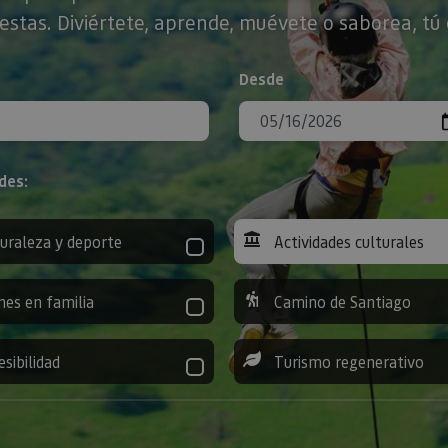
stas. Diviértete, aprende, muévete o saborea, tú 
Desde
des:
uraleza y deporte
Actividades culturales
nes en familia
Camino de Santiago
esibilidad
Turismo regenerativo