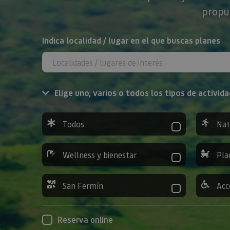
propue
BUSCAR
Indica localidad / lugar en el que buscas planes
Elige uno, varios o todos los tipos de activida
Todos
Nat
Wellness y bienestar
Pla
San Fermín
Acc
Reserva online