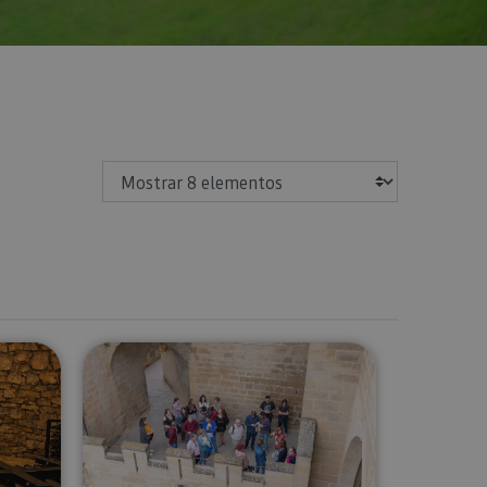
Mostrar
da de una nevera y Bodegas Cadarso Ciordia
Visita guiada al Palacio Real de Oli