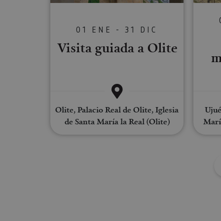
Las cookies estrictam
gestión de cuentas. E
01 ENE - 31 DIC
Visita guiada a Olite
Nombre
m
CookieScriptConse
JSESSIONID
Olite, Palacio Real de Olite, Iglesia
Ujué
de Santa María la Real (Olite)
Marí
COOKIE_SUPPORT
Nombre
Nombre
Nombre
_hjSession_3655069
Provee
Nombre
/
Domin
LFR_SESSION_STAT
C
GUEST_LANGUAGE_
uid
.adform
GN