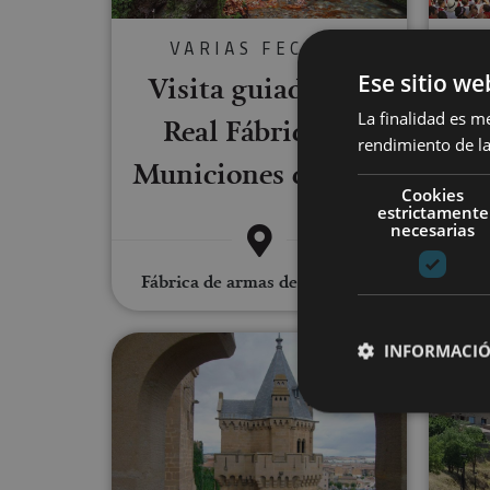
VARIAS FECHAS
Ese sitio we
Visita guiada a la
V
La finalidad es m
Real Fábrica de
To
rendimiento de la
Municiones de Eugi
Cookies
estrictamente
necesarias
Pam
Fábrica de armas de Eugi, Eugi
Visita guiada a Olite
INFORMACIÓ
Cookies estrictam