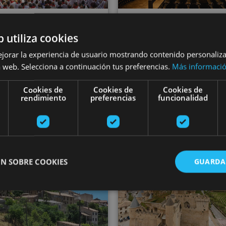
02 ENE - 30 DI
VARIAS FECHAS
b utiliza cookies
Visita guiada de
isita la Plaza de
ejorar la experiencia de usuario mostrando contenido personaliz
nevera y Bodeg
ros de Pamplona
 web. Selecciona a continuación tus preferencias.
Más informaci
Cadarso Ciord
Cookies de
Cookies de
Cookies de
rendimiento
preferencias
funcionalidad
plona, Plaza de Toros de
Pamplona
Aras
Visita la villa medieval de Ujué
El Palacio 
N SOBRE COOKIES
GUARDA
ente necesarias
Cookies de rendimiento
Cookies de preferencias
Cookie
Cookies no clasificadas