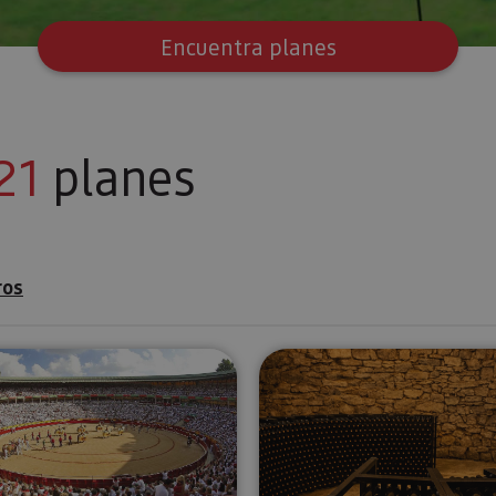
Encuentra planes
21
planes
ros
 de Municiones de Eugi
Visita la Plaza de Toros de Pamplona
Visita guia