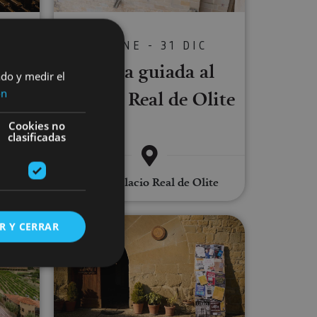
C
01 ENE - 31 DIC
 una
Visita guiada al
ado y medir el
as
Palacio Real de Olite
ón
ia
Cookies no
clasificadas
Olite, Palacio Real de Olite
Real de Olite por tu cuenta
Practica Biblioturismo en Urroz Vil
R Y CERRAR
s de funcionalidad