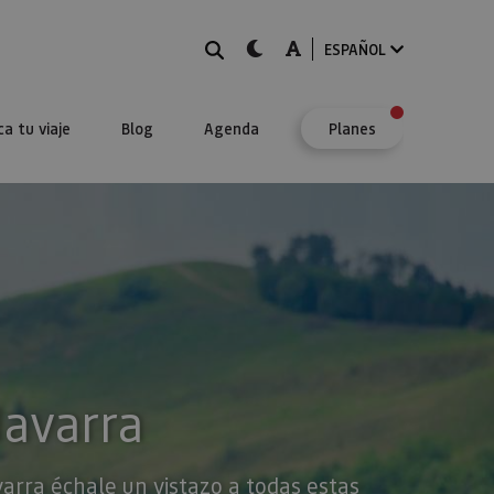
BUSCAR
dark-mode
A-mode
ESPAÑOL
ca tu viaje
Blog
Agenda
Planes
Navarra
varra échale un vistazo a todas estas