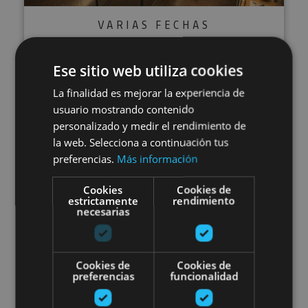
VARIAS FECHAS
Visita el Museo de Tudela y
Ese sitio web utiliza cookies
claustro románico de la
La finalidad es mejorar la experiencia de
Catedral
usuario mostrando contenido
personalizado y medir el rendimiento de
la web. Selecciona a continuación tus
preferencias.
Más información
Tudela
Cookies
Cookies de
estrictamente
rendimiento
necesarias
Visita guiada al Museo de Estelas
Cookies de
Cookies de
preferencias
funcionalidad