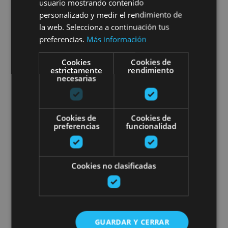
e-bike por las Bardenas Reales
usuario mostrando contenido
personalizado y medir el rendimiento de
la web. Selecciona a continuación tus
preferencias.
Más información
Bardenas Reales
Cookies
Cookies de
estrictamente
rendimiento
necesarias
Ruta en 4x4 por las Bardenas R
Cookies de
Cookies de
preferencias
funcionalidad
Cookies no clasificadas
01 ENE - 31 DIC
Ruta en 4x4 por las Bardenas
Reales y gourmet en ruta
GUARDAR Y CERRAR