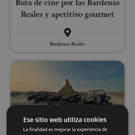
Ruta de cine por las Bardenas
Reales y aperitivo gourmet
Bardenas Reales
Rutas guiadas en buggy, 4x4 y e
01 ENE - 31 DIC
Ese sitio web utiliza cookies
Rutas guiadas en buggy, 4x4 y
La finalidad es mejorar la experiencia de