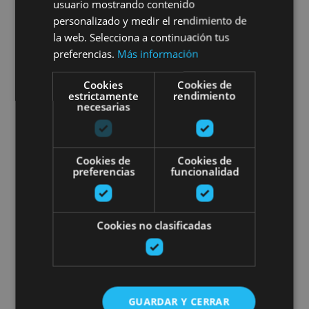
Irati
usuario mostrando contenido
personalizado y medir el rendimiento de
la web. Selecciona a continuación tus
preferencias.
Más información
Foz de Lumbier, Lumbier
Cookies
Cookies de
estrictamente
rendimiento
necesarias
Kayak para toda la familia en el
Cookies de
Cookies de
preferencias
funcionalidad
Cookies no clasificadas
VARIAS FECHAS
Kayak para toda la familia en
el Río Ega
GUARDAR Y CERRAR