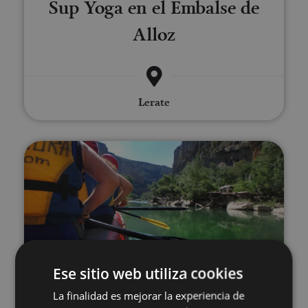
Sup Yoga en el Embalse de
Alloz
Lerate
Descenso en balsa por el río Irat
01 JUN - 03 OCT
Ese sitio web utiliza cookies
Descenso en balsa por el río
La finalidad es mejorar la experiencia de