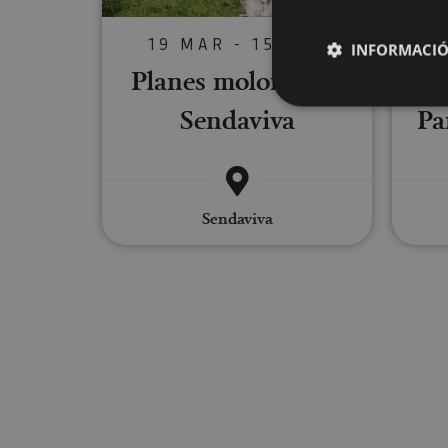
19 MAR - 15 NOV
INFORMACIÓ
Planes molones en
Sendaviva
Pa
Cookies estrictam
Las cookies estrictam
Sendaviva
gestión de cuentas. E
Nombre
CookieScriptConse
JSESSIONID
COOKIE_SUPPORT