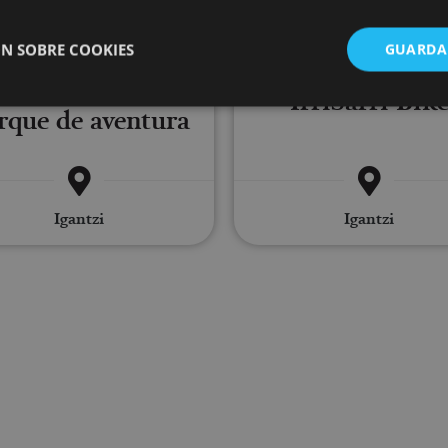
15 MAR - 31 DIC
N SOBRE COOKIES
GUARDA
02 MAR - 03 NO
IrriSarri Land-
IrriSarri Bik
rque de aventura
ente necesarias
Cookies de rendimiento
Cookies de preferencias
Cookie
Cookies no clasificadas
ente necesarias permiten la funcionalidad principal del sitio web, como el inicio de ses
Igantzi
Igantzi
l sitio web no se puede utilizar correctamente sin las cookies estrictamente necesarias.
Proveedor
/
Vencimiento
Descripción
Dominio
nt
1 mes
El servicio Cookie-Script.com utiliza esta c
CookieScript
las preferencias de consentimiento de cooki
www.visitnavarra.es
Es necesario que el banner de cookies de C
funcione correctamente.
Sesión
Cookie de sesión de plataforma de propósit
Oracle
por sitios escritos en JSP. Normalmente se u
Corporation
mantener una sesión de usuario anónimo p
www.visitnavarra.es
servidor.
www.visitnavarra.es
1 año
Esta cookie se utiliza para determinar si el