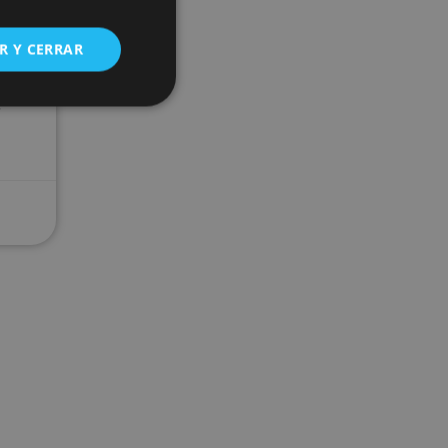
R Y CERRAR
V
e
s de funcionalidad
ión de usuario y la
ookie para recordar
es de los visitantes.
ookie-Script.com
o general, utilizada
tiliza para
or parte del
 navegador del