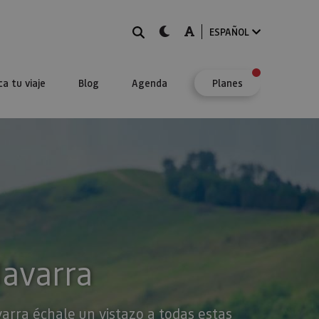
BUSCAR
dark-mode
A-mode
ESPAÑOL
ca tu viaje
Blog
Agenda
Planes
Navarra
varra échale un vistazo a todas estas