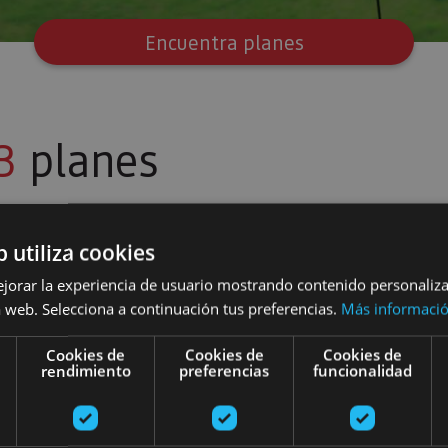
Encuentra planes
3
planes
b utiliza cookies
os
ejorar la experiencia de usuario mostrando contenido personaliz
 web. Selecciona a continuación tus preferencias.
Más informaci
IrriSarri Land-Parque de aventura
IrriSarri Bik
Cookies de
Cookies de
Cookies de
rendimiento
preferencias
funcionalidad