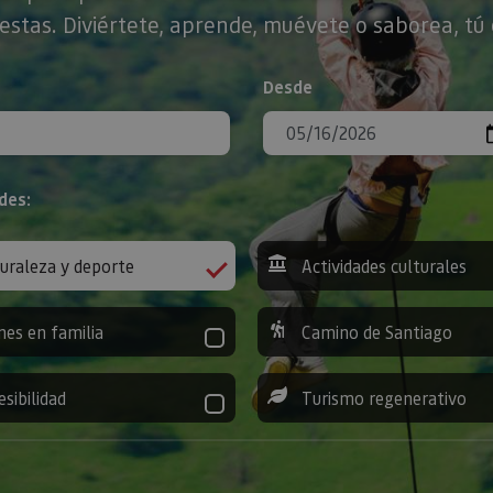
stas. Diviértete, aprende, muévete o saborea, tú 
Desde
des:
uraleza y deporte
Actividades culturales
nes en familia
Camino de Santiago
esibilidad
Turismo regenerativo