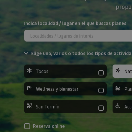
propue
BUSCAR
Indica localidad / lugar en el que buscas planes
Elige uno, varios o todos los tipos de activida
Todos
Nat
Wellness y bienestar
Pla
San Fermín
Acc
Reserva online