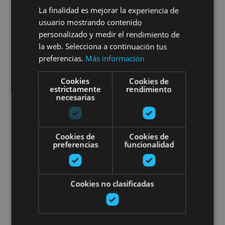
Visita a viñedo y Bodegas
La finalidad es mejorar la experiencia de
Malón de Echaide: entre
usuario mostrando contenido
personalizado y medir el rendimiento de
Moncayo y el Ebro
la web. Selecciona a continuación tus
preferencias.
Más información
Cookies
Cookies de
estrictamente
rendimiento
Cascante
necesarias
Visita guiada al viñedo de Bode
Cookies de
Cookies de
preferencias
funcionalidad
Cookies no clasificadas
13 ABR - 31 AGO