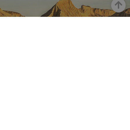
Arriba
NAVARRA EN INSTAGRAM
Descubre toda la belleza de
Navarra
Instagram Oficial De Turismo