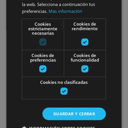
Visita guiada Pamplona al
la web. Selecciona a continuación tus
preferencias.
Más información
completo
Cookies
Cookies de
estrictamente
rendimiento
necesarias
Pamplona, Camino de Santiago, .
Cookies de
Cookies de
preferencias
funcionalidad
Pamplona Tour. Visita Guiada
Cookies no clasificadas
01 ENE - 31 DIC
GUARDAR Y CERRAR
Pamplona Tour. Visita Guiada