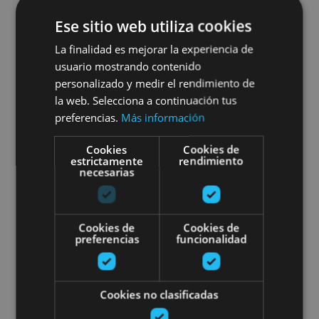
Ese sitio web utiliza cookies
01 ENE - 31 DIC
Visita guiada a Olite
La finalidad es mejorar la experiencia de
usuario mostrando contenido
personalizado y medir el rendimiento de
la web. Selecciona a continuación tus
preferencias.
Más información
Olite, Palacio Real de Olite, Iglesia de Santa María
la Real (Olite)
Cookies
Cookies de
estrictamente
rendimiento
necesarias
Visita la villa medieval de Ujué
Cookies de
Cookies de
preferencias
funcionalidad
Cookies no clasificadas
01 ENE - 31 DIC