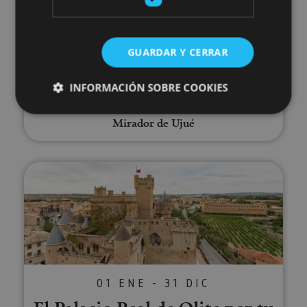
Visita la villa medieval de
Ujué
GUARDAR Y CERRAR
INFORMACIÓN SOBRE COOKIES
Ujué, Iglesia-fortaleza de Santa María de Ujué,
Mirador de Ujué
Cookies estrictamente necesarias
Cookies de rendimiento
El Palacio Real de Olite por tu c
Cookies de preferencias
Cookies de funcionalidad
Cookies no clasificadas
Las cookies estrictamente necesarias permiten la
funcionalidad principal del sitio web, como el inicio
de sesión de usuario y la gestión de cuentas. El sitio
web no se puede utilizar correctamente sin las
01 ENE - 31 DIC
cookies estrictamente necesarias.