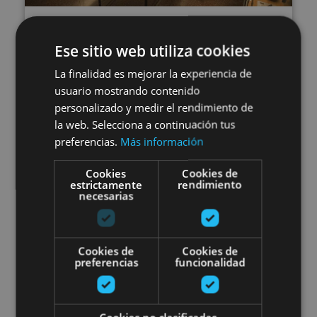
VARIAS FECHAS
Visita el Museo de Tudela y
Ese sitio web utiliza cookies
La finalidad es mejorar la experiencia de
claustro románico de la
usuario mostrando contenido
Catedral
personalizado y medir el rendimiento de
la web. Selecciona a continuación tus
preferencias.
Más información
Cookies
Cookies de
Tudela
estrictamente
rendimiento
necesarias
Visita guiada al Museo de Estelas
Cookies de
Cookies de
preferencias
funcionalidad