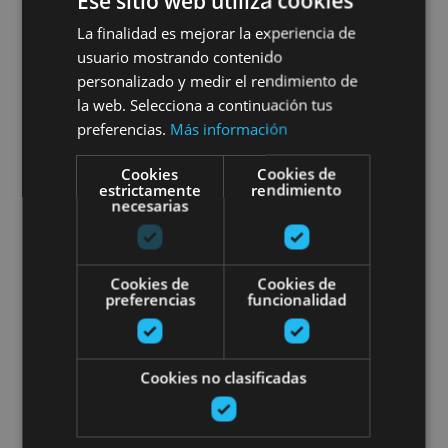
Ese sitio web utiliza cookies
Visita la Plaza de Toros de
La finalidad es mejorar la experiencia de
Pamplona
usuario mostrando contenido
personalizado y medir el rendimiento de
la web. Selecciona a continuación tus
preferencias.
Más información
Pamplona, Plaza de Toros de Pamplona
Cookies
Cookies de
estrictamente
rendimiento
necesarias
Excursiones guiadas por Navarra
Cookies de
Cookies de
preferencias
funcionalidad
Cookies no clasificadas
03 ENE - 31 DIC
Excursiones guiadas por