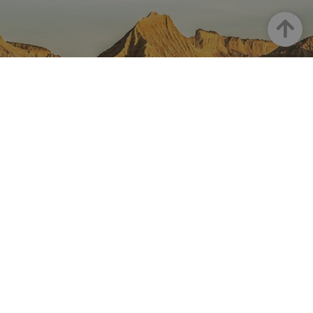
Arriba
NAVARRA EN INSTAGRAM
Descubre toda la belleza de
Navarra
Instagram Oficial De Turismo