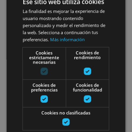
Ese sitio web utiliza cookies
Visita la villa medieval de
La finalidad es mejorar la experiencia de
usuario mostrando contenido
Ujué
personalizado y medir el rendimiento de
la web. Selecciona a continuación tus
preferencias.
Más información
Ujué, Iglesia-fortaleza de Santa María de Ujué,
Cookies
Cookies de
estrictamente
Mirador de Ujué
rendimiento
necesarias
Visita al Monasterio de Leyre
Cookies de
Cookies de
preferencias
funcionalidad
Cookies no clasificadas
01 ENE - 31 DIC