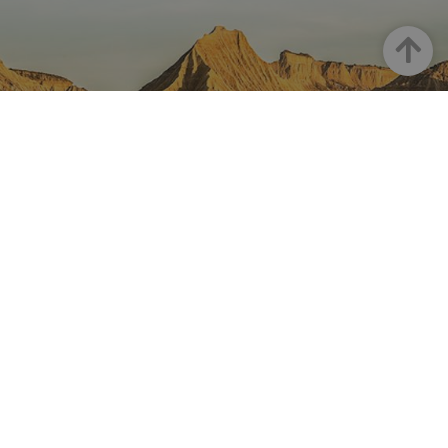
Arriba
NAVARRA EN INSTAGRAM
Descubre toda la belleza de
Navarra
Instagram Oficial De Turismo