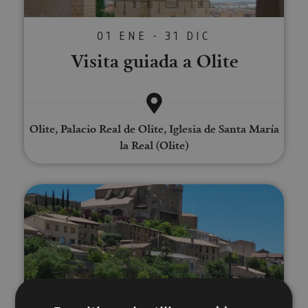
01 ENE - 31 DIC
Visita guiada a Olite
Olite, Palacio Real de Olite, Iglesia de Santa María
la Real (Olite)
Visita la villa medieval de Ujué
01 ENE - 31 DIC